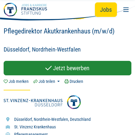
Du
Wir - mit Herz
Hingabe.
Zum Hauptinhalt springen
&
&
Jobs
Hier zählt dein Tun:
Pflegedirektor Akutkrankenhaus (m/w/d)
Düsseldorf, Nordrhein-Westfalen
Jetzt bewerben
Job merken
Job teilen
Drucken
Düsseldorf, Nordrhein-Westfalen, Deutschland
St. Vinzenz Krankenhaus
Pflegemanagement