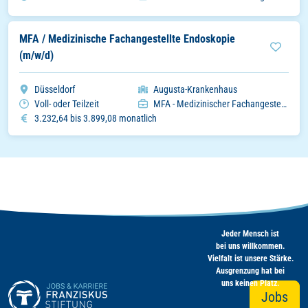
MFA / Medizinische Fachangestellte Endoskopie
(m/w/d)
Stadt
Organisation
Düsseldorf
Augusta-Krankenhaus
Arbeitszeitmodell
Einsatzbereich
Voll- oder Teilzeit
MFA - Medizinischer Fachangestellter
Gehalt
3.232,64 bis 3.899,08 monatlich
Jeder Mensch ist
bei uns willkommen.
Vielfalt ist unsere Stärke.
Ausgrenzung hat bei
uns keinen Platz.
Jobs