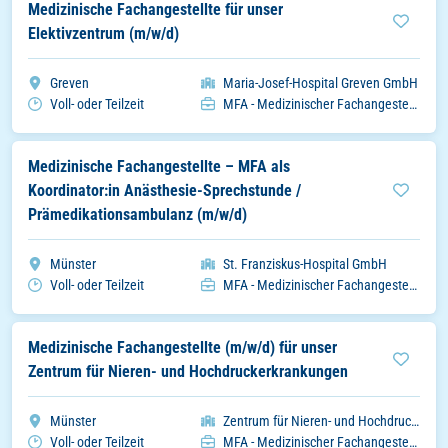
Medizinische Fachangestellte für unser
Elektivzentrum (m/w/d)
Stadt
Organisation
Greven
Maria-Josef-Hospital Greven GmbH
Arbeitszeitmodell
Einsatzbereich
Voll- oder Teilzeit
MFA - Medizinischer Fachangestellter
Medizinische Fachangestellte – MFA als
Koordinator:in Anästhesie-Sprechstunde /
Prämedikationsambulanz (m/w/d)
Stadt
Organisation
Münster
St. Franziskus-Hospital GmbH
Arbeitszeitmodell
Einsatzbereich
Voll- oder Teilzeit
MFA - Medizinischer Fachangestellter
Medizinische Fachangestellte (m/w/d) für unser
Zentrum für Nieren- und Hochdruckerkrankungen
Stadt
Organisation
Münster
Zentrum für Nieren- und Hochdruckerkrankungen
Arbeitszeitmodell
Einsatzbereich
Voll- oder Teilzeit
MFA - Medizinischer Fachangestellter