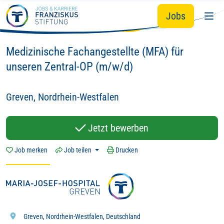
Du
Wir - mit Herz
Hingabe.
Zum Hauptinhalt springen
&
&
Jobs
Hier zählt dein Tun:
Medizinische Fachangestellte (MFA) für
unseren Zentral-OP (m/w/d)
Greven, Nordrhein-Westfalen
Jetzt bewerben
Job merken
Job teilen
Drucken
Greven, Nordrhein-Westfalen, Deutschland