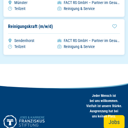
Stadt
Organisation
Münster
FACT RS GmbH – Partner im Gesundheitswesen
Arbeitszeitmodell
Einsatzbereich
Teilzeit
Reinigung & Service
Reinigungskraft (m/w/d)
Stadt
Organisation
Sendenhorst
FACT RS GmbH – Partner im Gesundheitswesen
Arbeitszeitmodell
Einsatzbereich
Teilzeit
Reinigung & Service
Jeder Mensch ist
bei uns willkommen.
Vielfalt ist unsere Stärke.
Ausgrenzung hat bei
uns keinen Platz.
Jobs