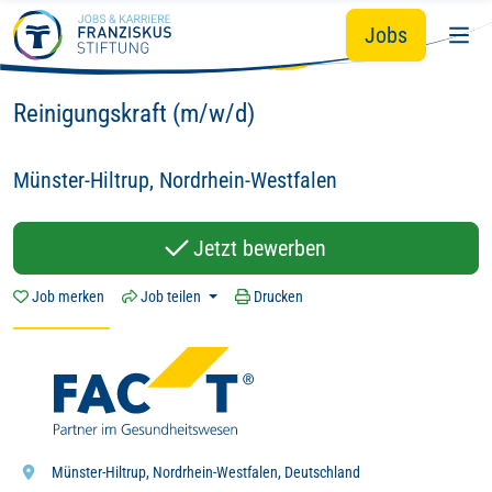
Du
Wir - mit Herz
Hingabe.
Zum Hauptinhalt springen
&
&
Jobs
Hier zählt dein Tun:
Reinigungskraft (m/w/d)
Münster-Hiltrup, Nordrhein-Westfalen
Jetzt bewerben
Job merken
Job teilen
Drucken
Münster-Hiltrup, Nordrhein-Westfalen, Deutschland