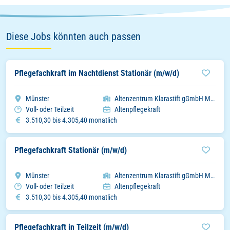
Diese Jobs könnten auch passen
Pflegefachkraft im Nachtdienst Stationär (m/w/d)
Stadt
Organisation
Münster
Altenzentrum Klarastift gGmbH Münster
Arbeitszeitmodell
Einsatzbereich
Voll- oder Teilzeit
Altenpflegekraft
Gehalt
3.510,30 bis 4.305,40 monatlich
Pflegefachkraft Stationär (m/w/d)
Stadt
Organisation
Münster
Altenzentrum Klarastift gGmbH Münster
Arbeitszeitmodell
Einsatzbereich
Voll- oder Teilzeit
Altenpflegekraft
Gehalt
3.510,30 bis 4.305,40 monatlich
Pflegefachkraft in Teilzeit (m/w/d)