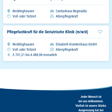
Stadt
Organisation
Recklinghausen
Caritashaus Reginalda
Arbeitszeitmodell
Einsatzbereich
Voll- oder Teilzeit
Altenpflegekraft
Pflegefachkraft für die Geriatrische Klinik (m/w/d)
Stadt
Organisation
Recklinghausen
Elisabeth Krankenhaus GmbH
Arbeitszeitmodell
Einsatzbereich
Voll- oder Teilzeit
Altenpflegekraft
Gehalt
3.701,21 bis 4.488,98 monatlich
Jeder Mensch ist
bei uns willkommen.
Vielfalt ist unsere Stärke.
Ausgrenzung hat bei