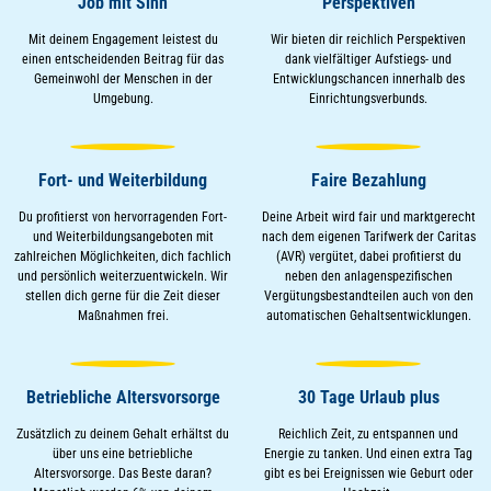
Job mit Sinn
Perspektiven
Mit deinem Engagement leistest du
Wir bieten dir reichlich Perspektiven
einen entscheidenden Beitrag für das
dank vielfältiger Aufstiegs- und
Gemeinwohl der Menschen in der
Entwicklungschancen innerhalb des
Umgebung.
Einrichtungsverbunds.
Fort- und Weiterbildung
Faire Bezahlung
Du profitierst von hervorragenden Fort-
Deine Arbeit wird fair und marktgerecht
und Weiterbildungsangeboten mit
nach dem eigenen Tarifwerk der Caritas
zahlreichen Möglichkeiten, dich fachlich
(AVR) vergütet, dabei profitierst du
und persönlich weiterzuentwickeln. Wir
neben den anlagenspezifischen
stellen dich gerne für die Zeit dieser
Vergütungsbestandteilen auch von den
Maßnahmen frei.
automatischen Gehaltsentwicklungen.
Betriebliche Altersvorsorge
30 Tage Urlaub plus
Zusätzlich zu deinem Gehalt erhältst du
Reichlich Zeit, zu entspannen und
über uns eine betriebliche
Energie zu tanken. Und einen extra Tag
Altersvorsorge. Das Beste daran?
gibt es bei Ereignissen wie Geburt oder