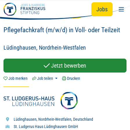
Du
Wir - mit Herz
Hingabe.
Zum Hauptinhalt springen
&
&
Jobs
Hier zählt dein Tun:
Pflegefachkraft (m/w/d) in Voll- oder Teilzeit
Lüdinghausen, Nordrhein-Westfalen
Jetzt bewerben
Job merken
Job teilen
Drucken
Lüdinghausen, Nordrhein-Westfalen, Deutschland
St. Ludgerus Haus Lüdinghausen GmbH