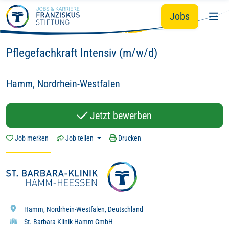
Du
Wir - mit Herz
Hingabe.
Zum Hauptinhalt springen
&
&
Jobs
Hier zählt dein Tun:
Pflegefachkraft Intensiv (m/w/d)
Hamm, Nordrhein-Westfalen
Jetzt bewerben
Job merken
Job teilen
Drucken
Hamm, Nordrhein-Westfalen, Deutschland
St. Barbara-Klinik Hamm GmbH