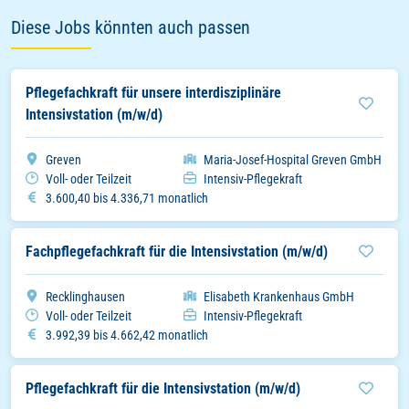
Diese Jobs könnten auch passen
Pflegefachkraft für unsere interdisziplinäre
Intensivstation (m/w/d)
Stadt
Organisation
Greven
Maria-Josef-Hospital Greven GmbH
Arbeitszeitmodell
Einsatzbereich
Voll- oder Teilzeit
Intensiv-Pflegekraft
Gehalt
3.600,40 bis 4.336,71 monatlich
Fachpflegefachkraft für die Intensivstation (m/w/d)
Stadt
Organisation
Recklinghausen
Elisabeth Krankenhaus GmbH
Arbeitszeitmodell
Einsatzbereich
Voll- oder Teilzeit
Intensiv-Pflegekraft
Gehalt
3.992,39 bis 4.662,42 monatlich
Pflegefachkraft für die Intensivstation (m/w/d)