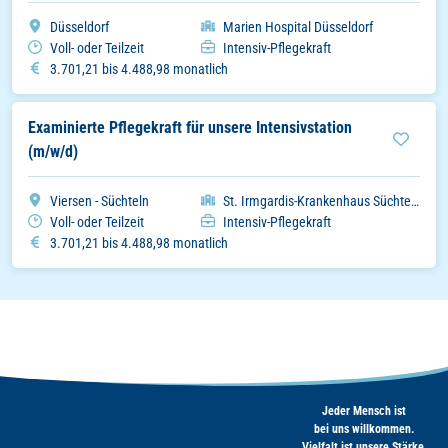
Stadt
Organisation
Düsseldorf
Marien Hospital Düsseldorf
Arbeitszeitmodell
Einsatzbereich
Voll- oder Teilzeit
Intensiv-Pflegekraft
Gehalt
3.701,21 bis 4.488,98 monatlich
Examinierte Pflegekraft für unsere Intensivstation
(m/w/d)
Stadt
Organisation
Viersen - Süchteln
St. Irmgardis-Krankenhaus Süchteln GmbH
Arbeitszeitmodell
Einsatzbereich
Voll- oder Teilzeit
Intensiv-Pflegekraft
Gehalt
3.701,21 bis 4.488,98 monatlich
Jeder Mensch ist
bei uns willkommen.
Vielfalt ist unsere Stärke.