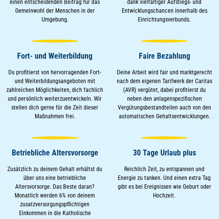
einen entscheidenden Beitrag für das
dank vielfältiger Aufstiegs- und
Gemeinwohl der Menschen in der
Entwicklungschancen innerhalb des
Umgebung.
Einrichtungsverbunds.
Fort- und Weiterbildung
Faire Bezahlung
Du profitierst von hervorragenden Fort-
Deine Arbeit wird fair und marktgerecht
und Weiterbildungsangeboten mit
nach dem eigenen Tarifwerk der Caritas
zahlreichen Möglichkeiten, dich fachlich
(AVR) vergütet, dabei profitierst du
und persönlich weiterzuentwickeln. Wir
neben den anlagenspezifischen
stellen dich gerne für die Zeit dieser
Vergütungsbestandteilen auch von den
Maßnahmen frei.
automatischen Gehaltsentwicklungen.
Betriebliche Altersvorsorge
30 Tage Urlaub plus
Zusätzlich zu deinem Gehalt erhältst du
Reichlich Zeit, zu entspannen und
über uns eine betriebliche
Energie zu tanken. Und einen extra Tag
Altersvorsorge. Das Beste daran?
gibt es bei Ereignissen wie Geburt oder
Monatlich werden 6% von deinem
Hochzeit.
zusatzversorgungspflichtigen
Einkommen in die Katholische