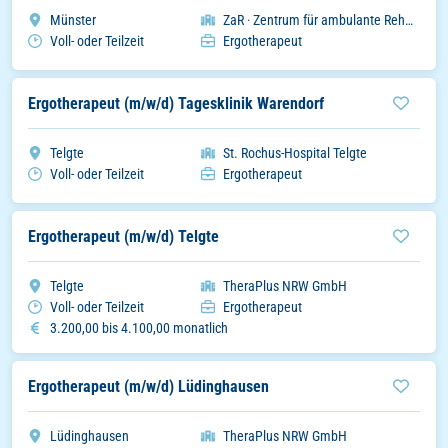
Stadt
Organisation
Münster
ZaR · Zentrum für ambulante Rehabilitation GmbH
Arbeitszeitmodell
Einsatzbereich
Voll- oder Teilzeit
Ergotherapeut
Ergotherapeut (m/w/d) Tagesklinik Warendorf
Stadt
Organisation
Telgte
St. Rochus-Hospital Telgte
Arbeitszeitmodell
Einsatzbereich
Voll- oder Teilzeit
Ergotherapeut
Ergotherapeut (m/w/d) Telgte
Stadt
Organisation
Telgte
TheraPlus NRW GmbH
Arbeitszeitmodell
Einsatzbereich
Voll- oder Teilzeit
Ergotherapeut
Gehalt
3.200,00 bis 4.100,00 monatlich
Ergotherapeut (m/w/d) Lüdinghausen
Stadt
Organisation
Lüdinghausen
TheraPlus NRW GmbH