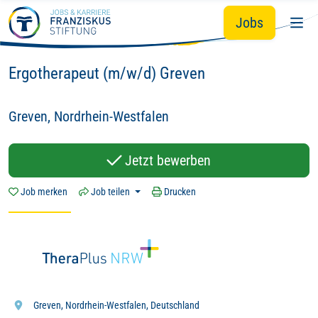
Du
Wir - mit Herz
Hingabe.
Zum Hauptinhalt springen
&
&
Jobs
Hier zählt dein Tun:
Ergotherapeut (m/w/d) Greven
Greven, Nordrhein-Westfalen
Jetzt bewerben
Job merken
Job teilen
Drucken
Greven, Nordrhein-Westfalen, Deutschland