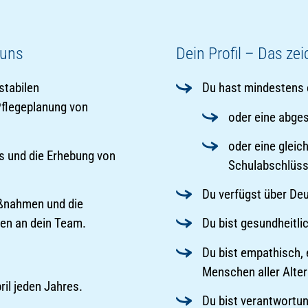
 uns
Dein Profil – Das ze
stabilen
Du hast mindestens
 Pflegeplanung von
oder eine abge
oder eine gleic
 und die Erhebung von
Schulabschlüs
Du verfügst über De
ßnahmen und die
nen an dein Team.
Du bist gesundheitlich
Du bist empathisch,
Menschen aller Alter
ril jeden Jahres.
Du bist verantwortu