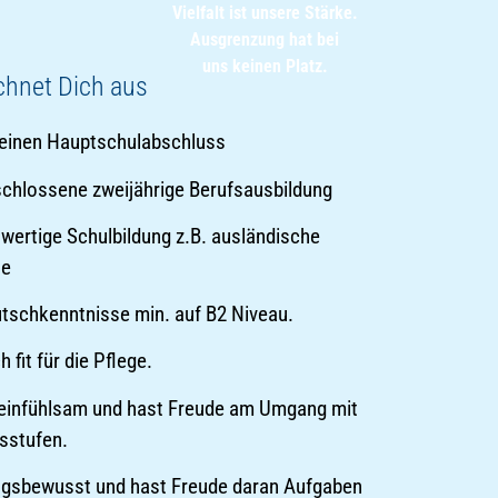
Vielfalt ist unsere Stärke.
Ausgrenzung hat bei
uns keinen Platz.
ichnet Dich aus
 einen Hauptschulabschluss
schlossene zweijährige Berufsausbildung
hwertige Schulbildung z.B. ausländische
se
utschkenntnisse min. auf B2 Niveau.
 fit für die Pflege.
 einfühlsam und hast Freude am Umgang mit
sstufen.
ngsbewusst und hast Freude daran Aufgaben