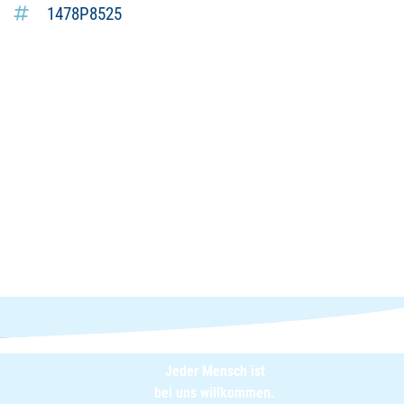
1478P8525
Jeder Mensch ist
bei uns willkommen.